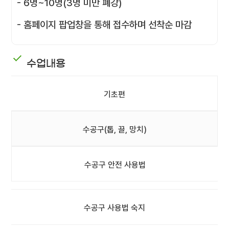
- 6명~10명(3명 미만 폐강)
- 홈페이지 팝업창을 통해 접수하며 선착순 마감
수업내용
기초편
수공구(톱, 끌, 망치)
수공구 안전 사용법
수공구 사용법 숙지