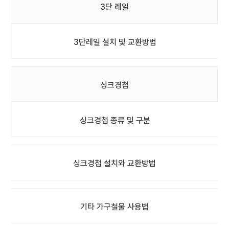
3단 레일
3단레일 설치 및 교환방법
싱크경첩
싱크경첩 종류 및 구분
싱크경첩 설치와 교환방법
기타 가구철물 사용법