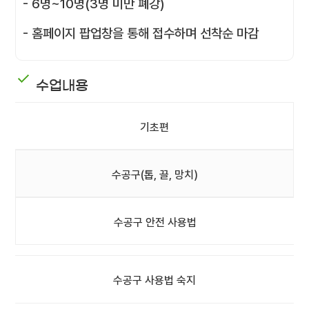
- 6명~10명(3명 미만 폐강)
- 홈페이지 팝업창을 통해 접수하며 선착순 마감
수업내용
기초편
수공구(톱, 끌, 망치)
수공구 안전 사용법
수공구 사용법 숙지