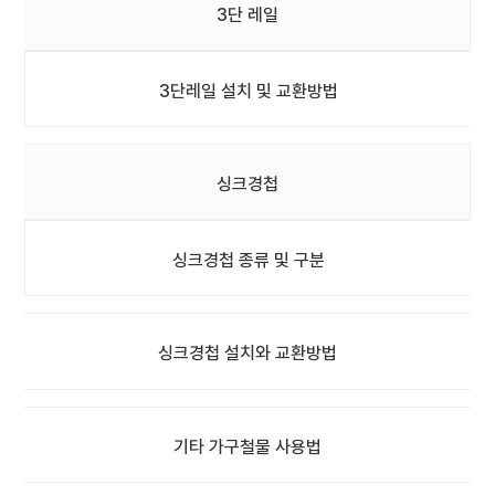
3단 레일
3단레일 설치 및 교환방법
싱크경첩
싱크경첩 종류 및 구분
싱크경첩 설치와 교환방법
기타 가구철물 사용법