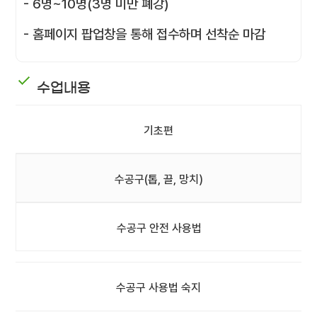
- 6명~10명(3명 미만 폐강)
- 홈페이지 팝업창을 통해 접수하며 선착순 마감
수업내용
기초편
수공구(톱, 끌, 망치)
수공구 안전 사용법
수공구 사용법 숙지