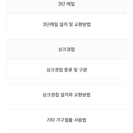
3단 레일
3단레일 설치 및 교환방법
싱크경첩
싱크경첩 종류 및 구분
싱크경첩 설치와 교환방법
기타 가구철물 사용법