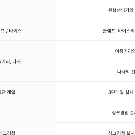
원형샌딩기의 
프 / 바이스
클램프, 바이스의
이중기리의
중기리, 나사
나사의 
3단 레일
3단레일 설치
싱크경첩 종
싱크경첩
싱크경첩 설치