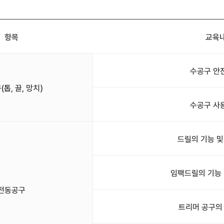
항목
교육
수공구 안
톱, 끌, 망치)
수공구 사
드릴의 기능 및
임팩드릴의 기능 
전동공구
트리머 공구의