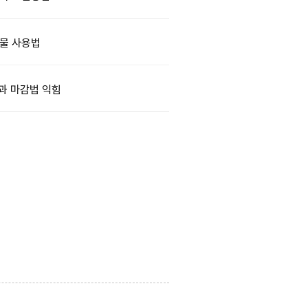
물 사용법
과 마감법 익힘