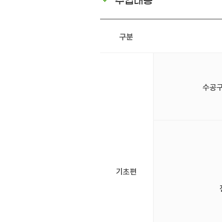
수업내용
구분
수공구(
기초편