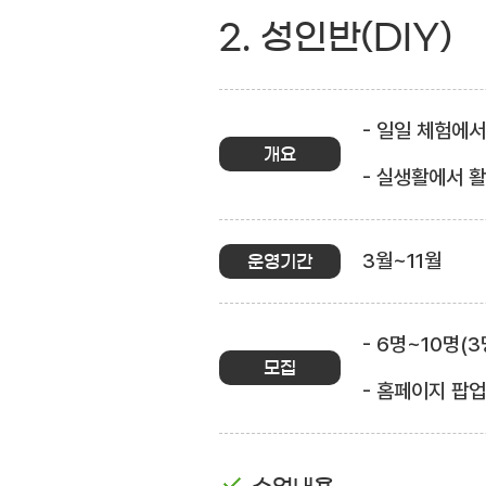
2. 성인반(DIY)
- 일일 체험에
개요
- 실생활에서 
3월~11월
운영기간
- 6명~10명(
모집
- 홈페이지 팝