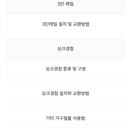
3단 레일
3단레일 설치 및 교환방법
싱크경첩
싱크경첩 종류 및 구분
싱크경첩 설치와 교환방법
기타 가구철물 사용법