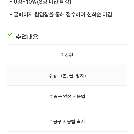
- 6명~10명(3명 미만 폐강)
- 홈페이지 팝업창을 통해 접수하며 선착순 마감
수업내용
기초편
수공구(톱, 끌, 망치)
수공구 안전 사용법
수공구 사용법 숙지