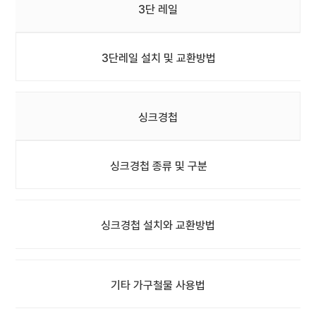
3단 레일
3단레일 설치 및 교환방법
싱크경첩
싱크경첩 종류 및 구분
싱크경첩 설치와 교환방법
기타 가구철물 사용법