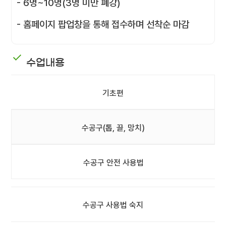
- 6명~10명(3명 미만 폐강)
- 홈페이지 팝업창을 통해 접수하며 선착순 마감
수업내용
기초편
수공구(톱, 끌, 망치)
수공구 안전 사용법
수공구 사용법 숙지