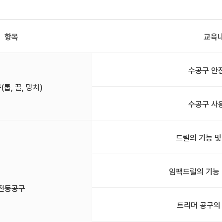
항목
교육
수공구 안
톱, 끌, 망치)
수공구 사
드릴의 기능 및
임팩드릴의 기능 
전동공구
트리머 공구의