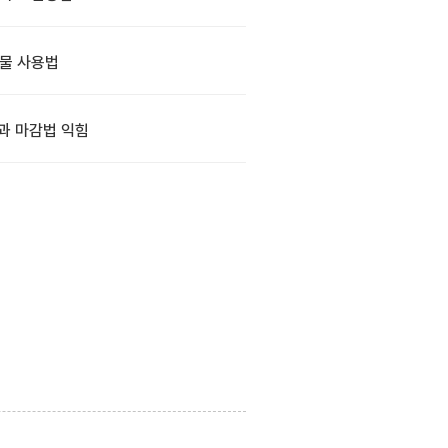
물 사용법
과 마감법 익힘