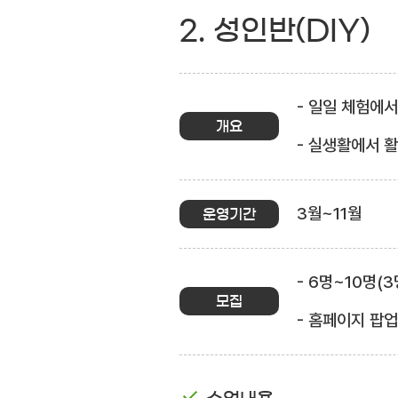
2. 성인반(DIY)
- 일일 체험에
개요
- 실생활에서 
3월~11월
운영기간
- 6명~10명(
모집
- 홈페이지 팝