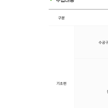
수업내용
구분
수공구(
기초편