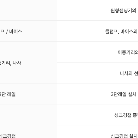
원형샌딩기의 
프 / 바이스
클램프, 바이스의
이중기리의
중기리, 나사
나사의 
3단 레일
3단레일 설치
싱크경첩 종
싱크경첩
싱크경첩 설치