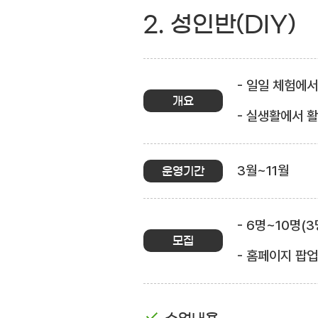
2. 성인반(DIY)
- 일일 체험에
개요
- 실생활에서 
3월~11월
운영기간
- 6명~10명(
모집
- 홈페이지 팝