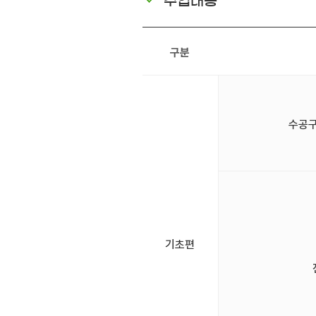
수업내용
구분
수공구(
기초편