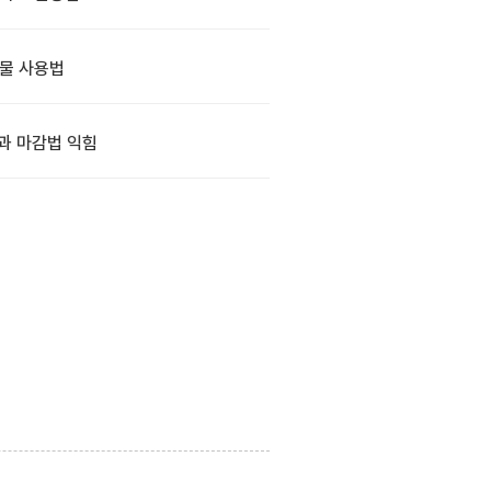
물 사용법
과 마감법 익힘