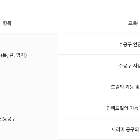
항목
교육
수공구 안
톱, 끌, 망치)
수공구 사
드릴의 기능 및
임팩드릴의 기능 
전동공구
트리머 공구의