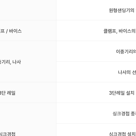
원형샌딩기의 
프 / 바이스
클램프, 바이스의
이중기리의
중기리, 나사
나사의 
3단 레일
3단레일 설치
싱크경첩 종
싱크경첩
싱크경첩 설치