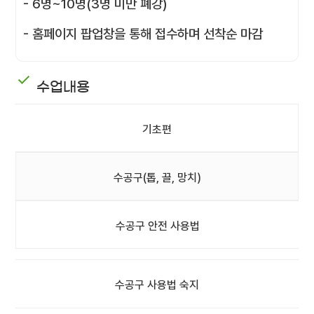
- 6명~10명(3명 미만 폐강)
- 홈페이지 팝업창을 통해 접수하며 선착순 마감
수업내용
기초편
수공구(톱, 끌, 망치)
수공구 안전 사용법
수공구 사용법 숙지