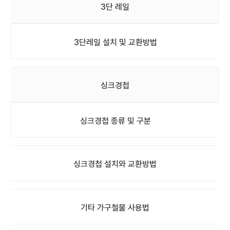
3단 레일
3단레일 설치 및 교환방법
싱크경첩
싱크경첩 종류 및 구분
싱크경첩 설치와 교환방법
기타 가구철물 사용법