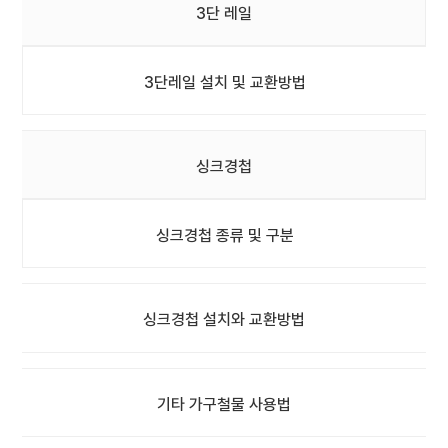
3단 레일
3단레일 설치 및 교환방법
싱크경첩
싱크경첩 종류 및 구분
싱크경첩 설치와 교환방법
기타 가구철물 사용법