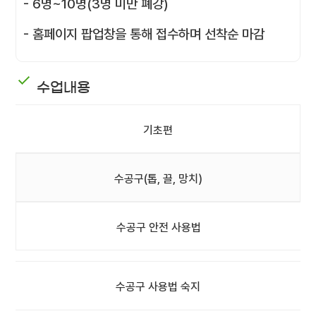
- 6명~10명(3명 미만 폐강)
- 홈페이지 팝업창을 통해 접수하며 선착순 마감
수업내용
기초편
수공구(톱, 끌, 망치)
수공구 안전 사용법
수공구 사용법 숙지