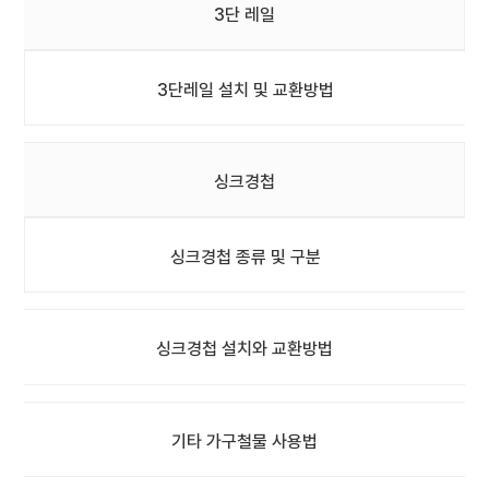
3단 레일
3단레일 설치 및 교환방법
싱크경첩
싱크경첩 종류 및 구분
싱크경첩 설치와 교환방법
기타 가구철물 사용법