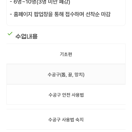
- 6명~10명(3명 미만 폐강)
- 홈페이지 팝업창을 통해 접수하며 선착순 마감
수업내용
기초편
수공구(톱, 끌, 망치)
수공구 안전 사용법
수공구 사용법 숙지