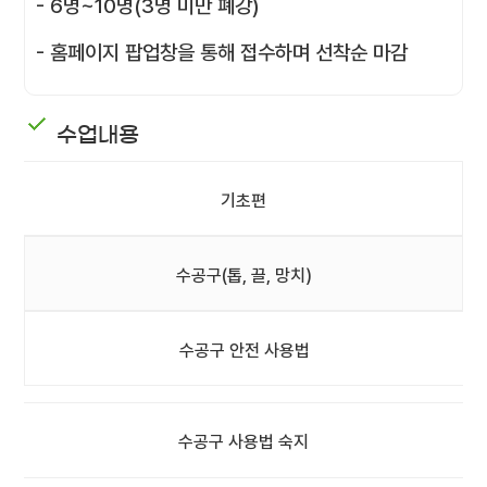
- 6명~10명(3명 미만 폐강)
- 홈페이지 팝업창을 통해 접수하며 선착순 마감
수업내용
기초편
수공구(톱, 끌, 망치)
수공구 안전 사용법
수공구 사용법 숙지