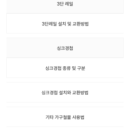
3단 레일
3단레일 설치 및 교환방법
싱크경첩
싱크경첩 종류 및 구분
싱크경첩 설치와 교환방법
기타 가구철물 사용법