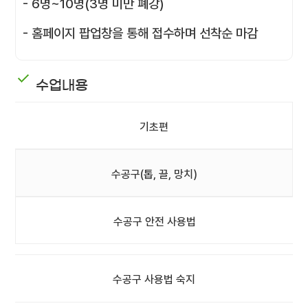
- 6명~10명(3명 미만 폐강)
- 홈페이지 팝업창을 통해 접수하며 선착순 마감
수업내용
기초편
수공구(톱, 끌, 망치)
수공구 안전 사용법
수공구 사용법 숙지