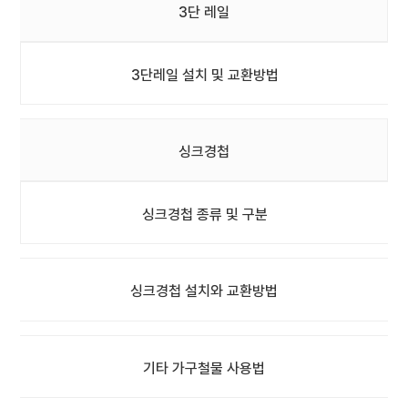
3단 레일
3단레일 설치 및 교환방법
싱크경첩
싱크경첩 종류 및 구분
싱크경첩 설치와 교환방법
기타 가구철물 사용법