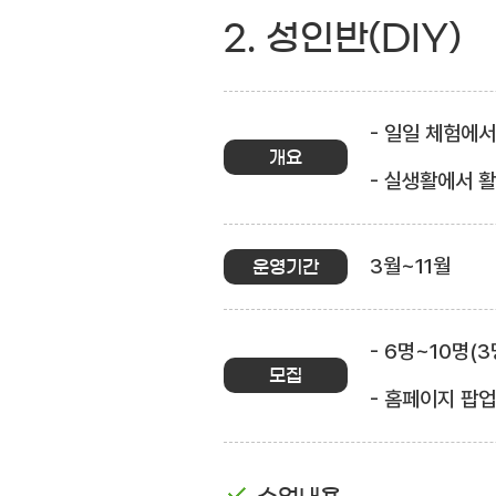
2. 성인반(DIY)
- 일일 체험에
개요
- 실생활에서 
3월~11월
운영기간
- 6명~10명(
모집
- 홈페이지 팝