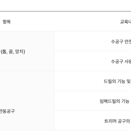
항목
교육
수공구 안
톱, 끌, 망치)
수공구 사
드릴의 기능 및
임팩드릴의 기능 
전동공구
트리머 공구의