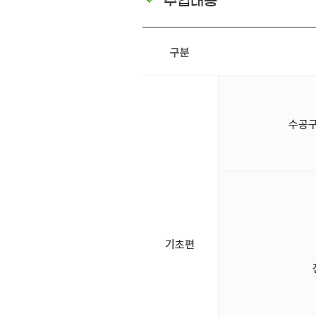
수업내용
구분
수공구(
기초편