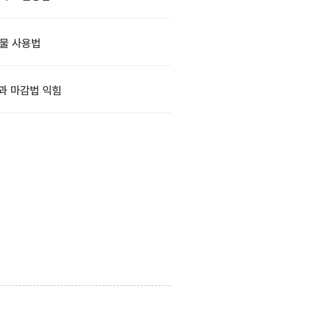
물 사용법
과 마감법 익힘