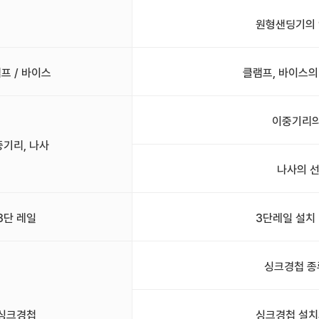
원형샌딩기의 
프 / 바이스
클램프, 바이스의
이중기리의
중기리, 나사
나사의 
3단 레일
3단레일 설치
싱크경첩 종
싱크경첩
싱크경첩 설치