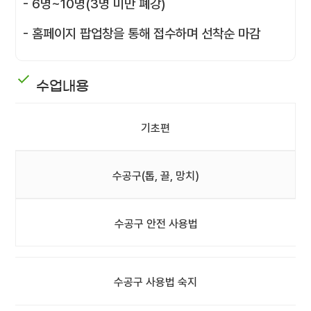
- 6명~10명(3명 미만 폐강)
- 홈페이지 팝업창을 통해 접수하며 선착순 마감
수업내용
기초편
수공구(톱, 끌, 망치)
수공구 안전 사용법
수공구 사용법 숙지