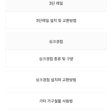
3단 레일
3단레일 설치 및 교환방법
싱크경첩
싱크경첩 종류 및 구분
싱크경첩 설치와 교환방법
기타 가구철물 사용법