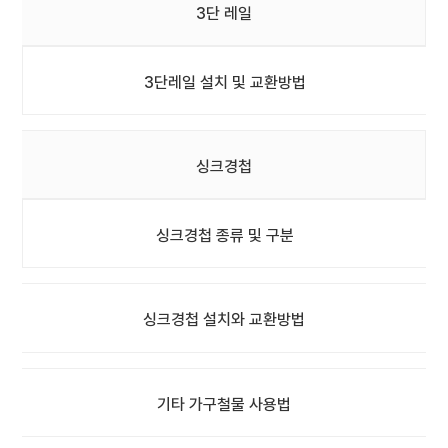
3단 레일
3단레일 설치 및 교환방법
싱크경첩
싱크경첩 종류 및 구분
싱크경첩 설치와 교환방법
기타 가구철물 사용법