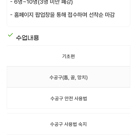
- 6명~10명(3명 미만 폐강)
- 홈페이지 팝업창을 통해 접수하며 선착순 마감
수업내용
기초편
수공구(톱, 끌, 망치)
수공구 안전 사용법
수공구 사용법 숙지