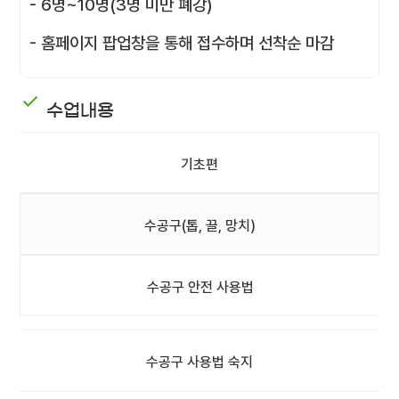
- 6명~10명(3명 미만 폐강)
- 홈페이지 팝업창을 통해 접수하며 선착순 마감
수업내용
기초편
수공구(톱, 끌, 망치)
수공구 안전 사용법
수공구 사용법 숙지