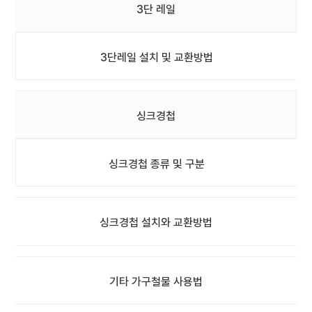
3단 레일
3단레일 설치 및 교환방법
싱크경첩
싱크경첩 종류 및 구분
싱크경첩 설치와 교환방법
기타 가구철물 사용법