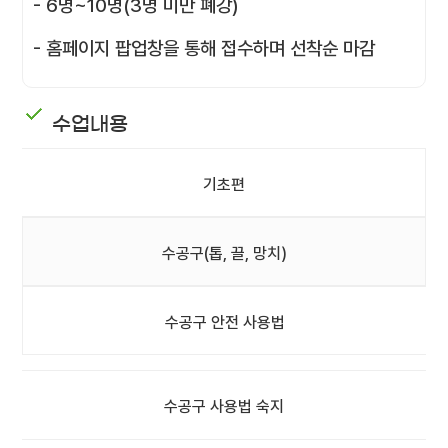
- 6명~10명(3명 미만 폐강)
- 홈페이지 팝업창을 통해 접수하며 선착순 마감
수업내용
기초편
수공구(톱, 끌, 망치)
수공구 안전 사용법
수공구 사용법 숙지