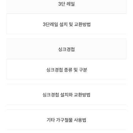
3단 레일
3단레일 설치 및 교환방법
싱크경첩
싱크경첩 종류 및 구분
싱크경첩 설치와 교환방법
기타 가구철물 사용법