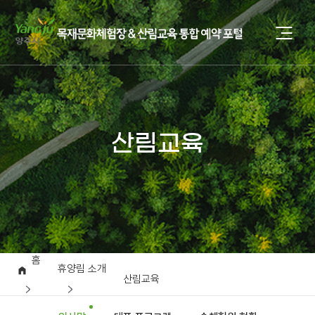
산림교육
홈
휴양림 소개
산림교육