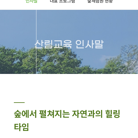
인사말
대표 프로그램
숲체험원 현황
산림교육 인사말
숲에서 펼쳐지는 자연과의 힐링
타임