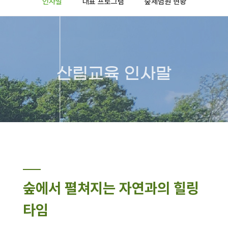
인사말
대표 프로그램
숲체험원 현황
산림교육 인사말
숲에서 펼쳐지는 자연과의 힐링
타임