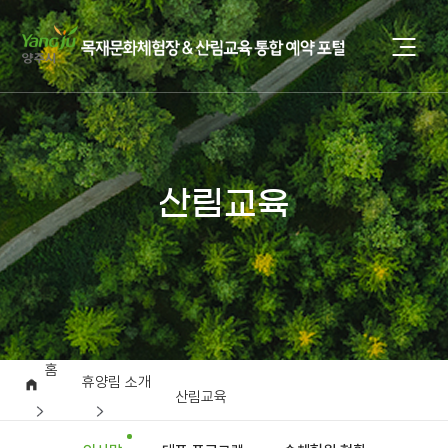
산림교육
홈
휴양림 소개
산림교육