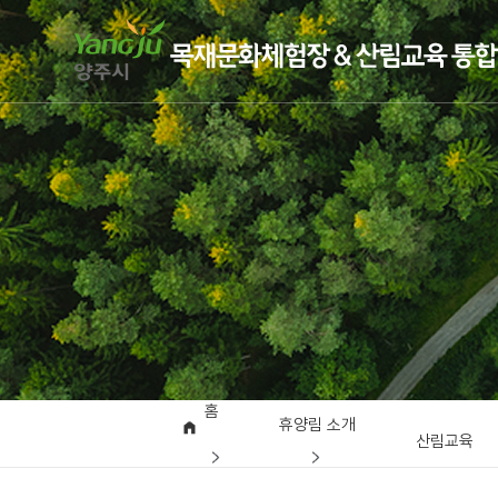
홈
휴양림 소개
산림교육