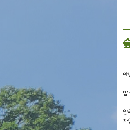
안
양
양
자