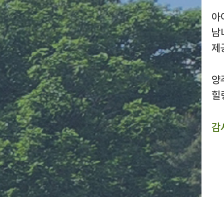
아
남
제
양
힐
감