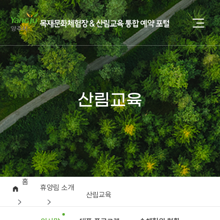
산림교육
홈
휴양림 소개
산림교육