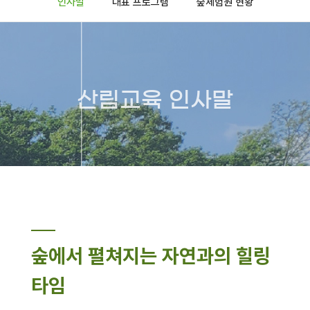
인사말
대표 프로그램
숲체험원 현황
산림교육 인사말
숲에서 펼쳐지는 자연과의 힐링
타임