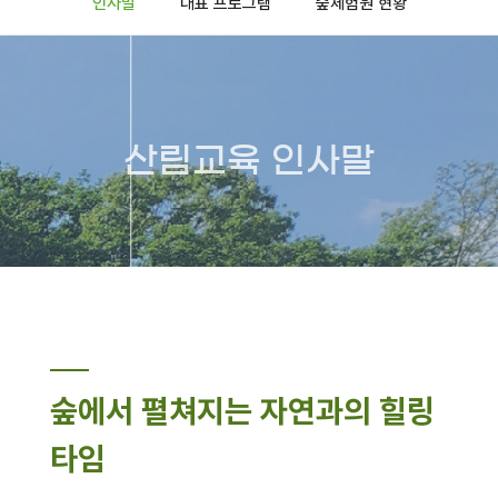
인사말
대표 프로그램
숲체험원 현황
산림교육 인사말
숲에서 펼쳐지는 자연과의 힐링
타임