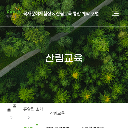
산림교육
홈
휴양림 소개
산림교육