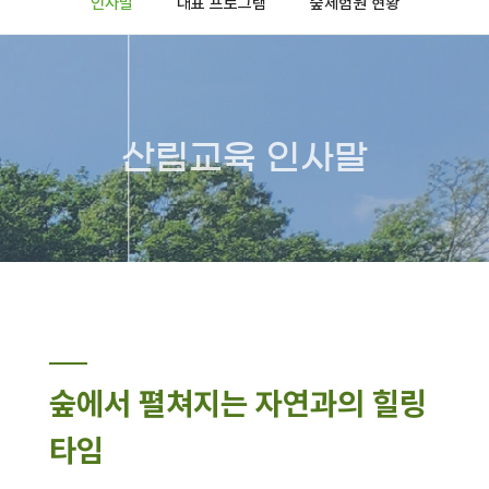
인사말
대표 프로그램
숲체험원 현황
산림교육 인사말
숲에서 펼쳐지는 자연과의 힐링
타임