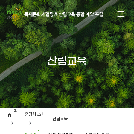
산림교육
홈
휴양림 소개
산림교육