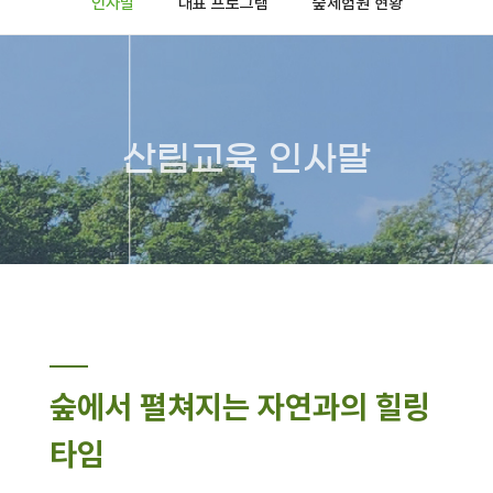
인사말
대표 프로그램
숲체험원 현황
산림교육 인사말
숲에서 펼쳐지는 자연과의 힐링
타임