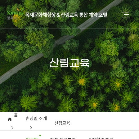
산림교육
홈
휴양림 소개
산림교육