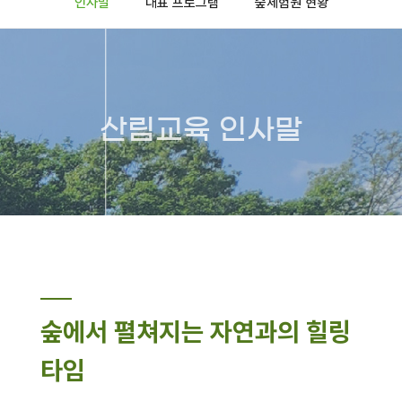
인사말
대표 프로그램
숲체험원 현황
산림교육 인사말
숲에서 펼쳐지는 자연과의 힐링
타임