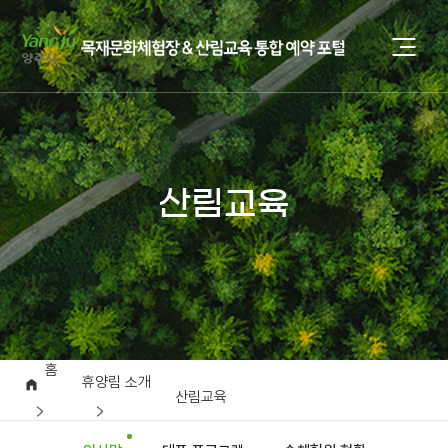
산림교육
홈
휴양림 소개
산림교육