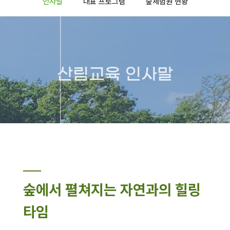
인사말
대표 프로그램
숲체험원 현황
산림교육 인사말
숲에서 펼쳐지는 자연과의 힐링
타임