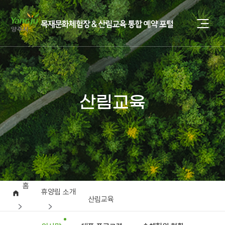
산림교육
홈
휴양림 소개
산림교육