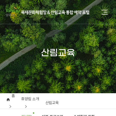
산림교육
홈
휴양림 소개
산림교육