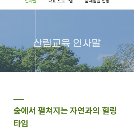
인사말
대표 프로그램
숲체험원 현황
산림교육 인사말
숲에서 펼쳐지는 자연과의 힐링
타임