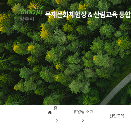
홈
휴양림 소개
산림교육