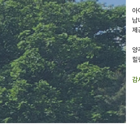
아
남
제
양
힐
감