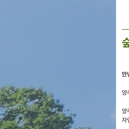
안
양
양
자