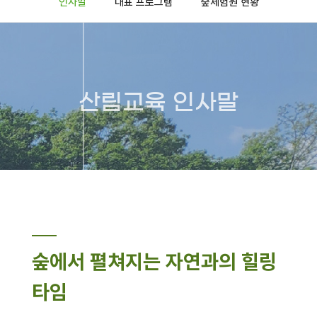
인사말
대표 프로그램
숲체험원 현황
산림교육 인사말
숲에서 펼쳐지는 자연과의 힐링
타임