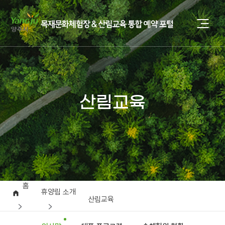
산림교육
홈
휴양림 소개
산림교육