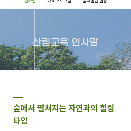
인사말
대표 프로그램
숲체험원 현황
산림교육 인사말
숲에서 펼쳐지는 자연과의 힐링
타임