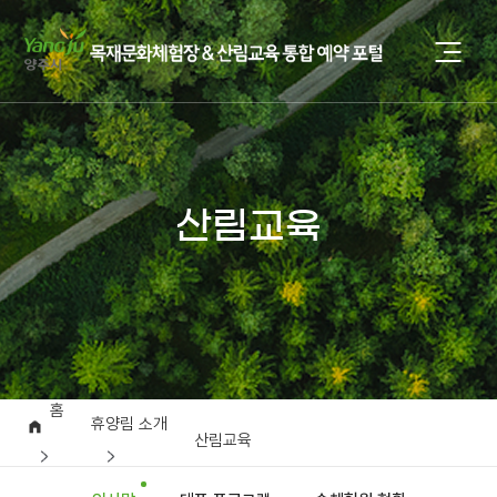
산림교육
홈
휴양림 소개
산림교육