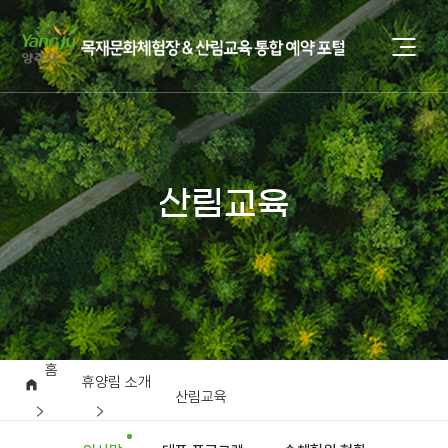
산림교육
홈
휴양림 소개
산림교육