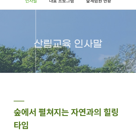
인사말
대표 프로그램
숲체험원 현황
산림교육 인사말
숲에서 펼쳐지는 자연과의 힐링
타임