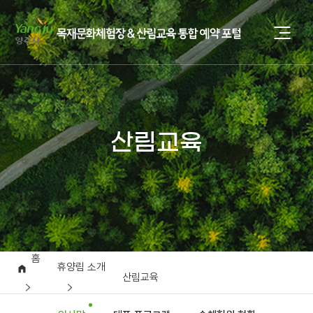
산림교육
홈
휴양림 소개
산림교육