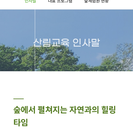
인사말
대표 프로그램
숲체험원 현황
산림교육 인사말
숲에서 펼쳐지는 자연과의 힐링
타임