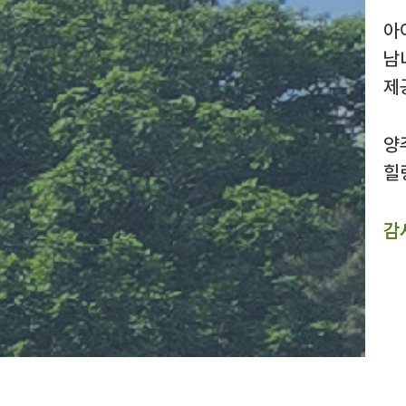
아
남
제
양
힐
감