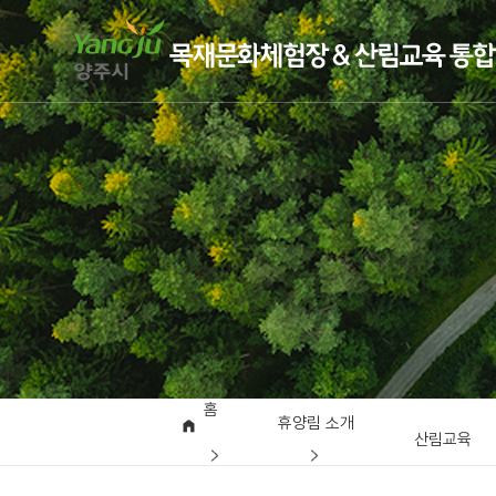
홈
휴양림 소개
산림교육