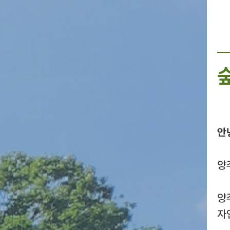
안
양
양
자