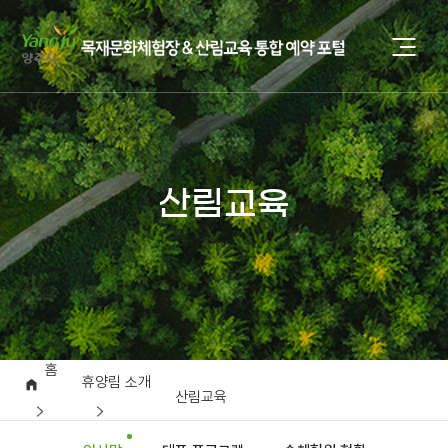
산림교육
홈
휴양림 소개
산림교육