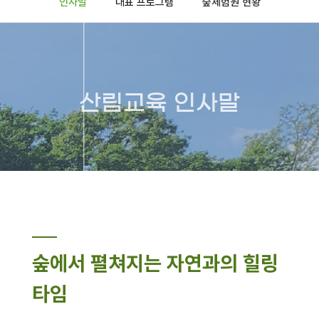
인사말
대표 프로그램
숲체험원 현황
산림교육 인사말
숲에서 펼쳐지는 자연과의 힐링
타임