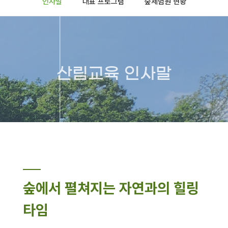
인사말
대표 프로그램
숲체험원 현황
산림교육 인사말
숲에서 펼쳐지는 자연과의 힐링
타임