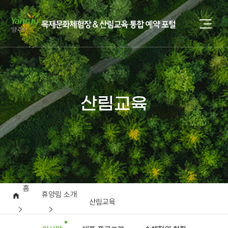
산림교육
홈
휴양림 소개
산림교육