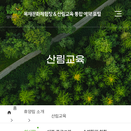
산림교육
홈
휴양림 소개
산림교육