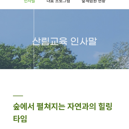
인사말
대표 프로그램
숲체험원 현황
산림교육 인사말
숲에서 펼쳐지는 자연과의 힐링
타임