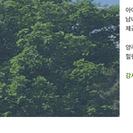
아
남
제
양
힐
감