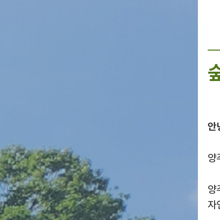
안
양
양
자