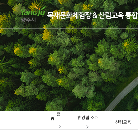
홈
휴양림 소개
산림교육