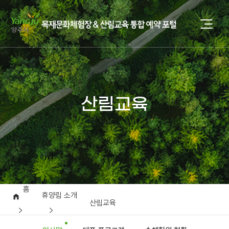
산림교육
홈
휴양림 소개
산림교육