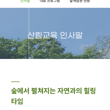
인사말
대표 프로그램
숲체험원 현황
산림교육 인사말
숲에서 펼쳐지는 자연과의 힐링
타임