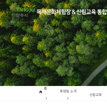
홈
휴양림 소개
산림교육