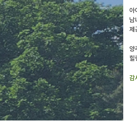
아
남
제
양
힐
감