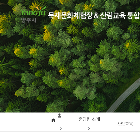
홈
휴양림 소개
산림교육