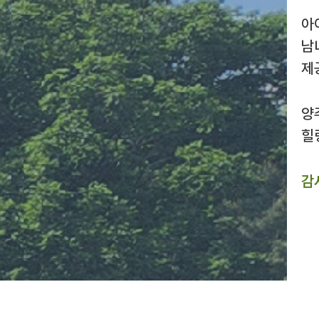
아
남
제
양
힐
감