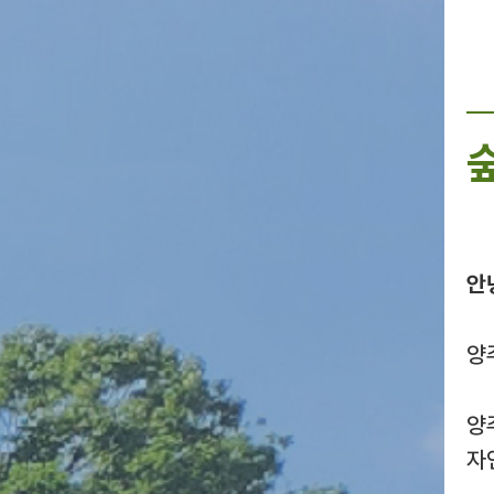
안
양
양
자