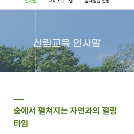
인사말
대표 프로그램
숲체험원 현황
산림교육 인사말
숲에서 펼쳐지는 자연과의 힐링
타임