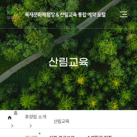
산림교육
홈
휴양림 소개
산림교육