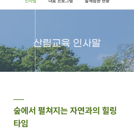
인사말
대표 프로그램
숲체험원 현황
산림교육 인사말
숲에서 펼쳐지는 자연과의 힐링
타임