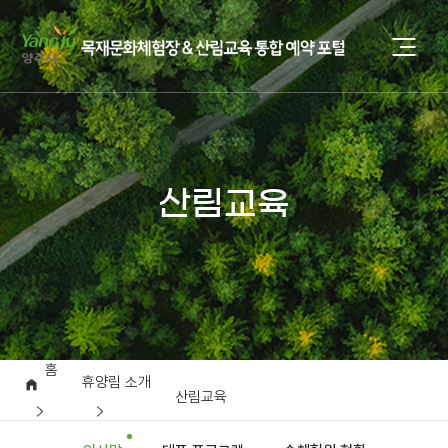
산림교육
홈
휴양림 소개
산림교육