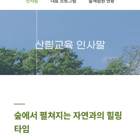
인사말
대표 프로그램
숲체험원 현황
산림교육 인사말
숲에서 펼쳐지는 자연과의 힐링
타임