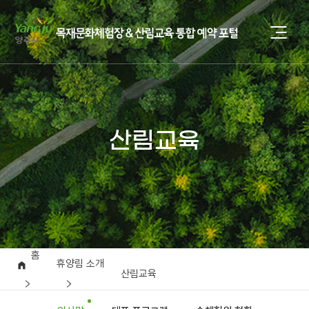
산림교육
홈
휴양림 소개
산림교육