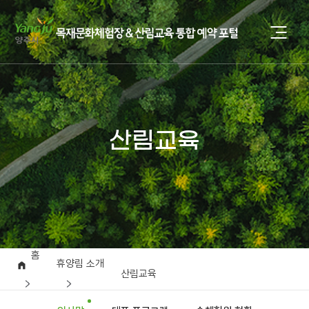
산림교육
홈
휴양림 소개
산림교육