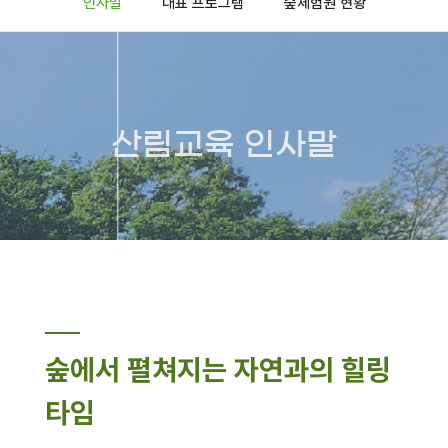
인사말
대표 프로그램
숲체험원 현황
산림교육 인사말
숲에서 펼쳐지는 자연과의 힐링
타임