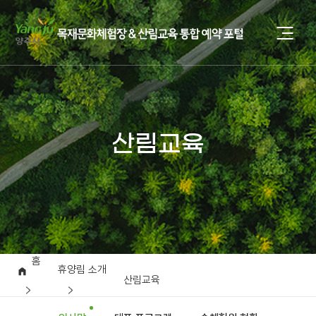
산림교육
홈
휴양림 소개
산림교육