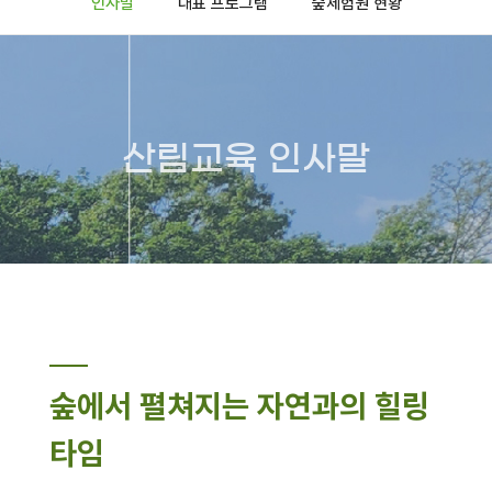
인사말
대표 프로그램
숲체험원 현황
산림교육 인사말
숲에서 펼쳐지는 자연과의 힐링
타임