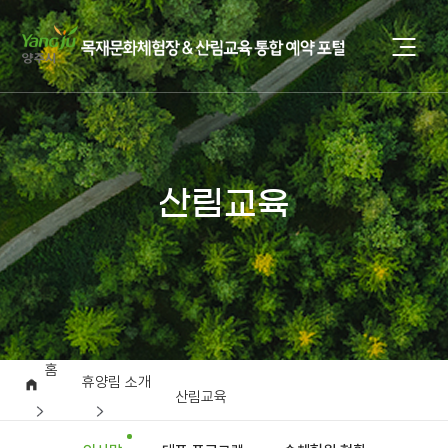
산림교육
홈
휴양림 소개
산림교육