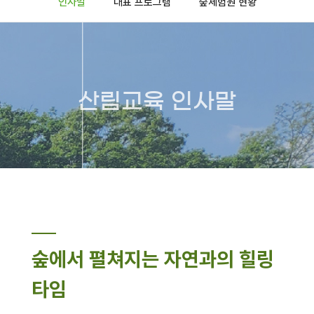
인사말
대표 프로그램
숲체험원 현황
산림교육 인사말
숲에서 펼쳐지는 자연과의 힐링
타임