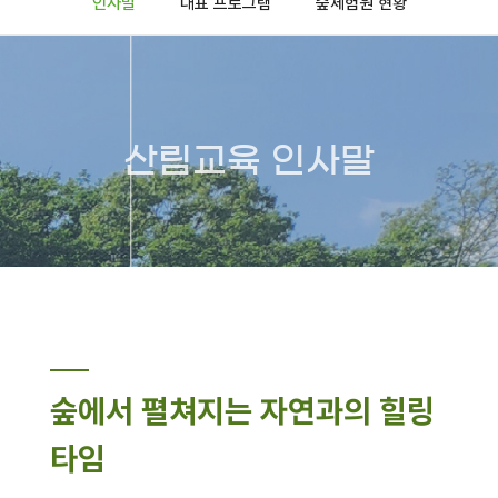
인사말
대표 프로그램
숲체험원 현황
산림교육 인사말
숲에서 펼쳐지는 자연과의 힐링
타임