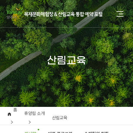
산림교육
홈
휴양림 소개
산림교육