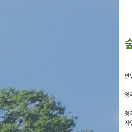
안
양
양
자