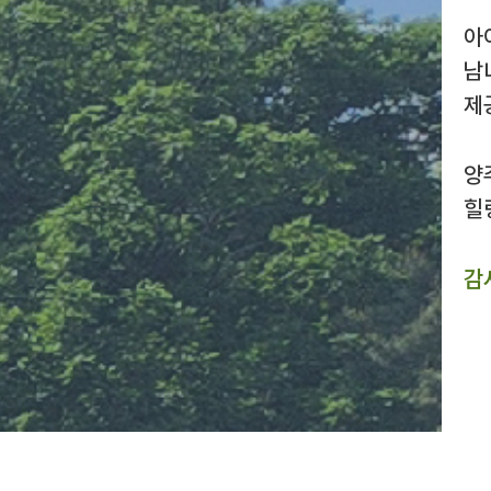
아
남
제
양
힐
감