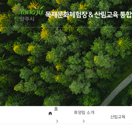
홈
휴양림 소개
산림교육