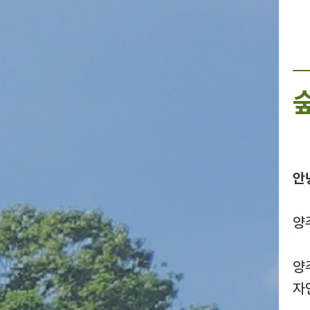
안
양
양
자