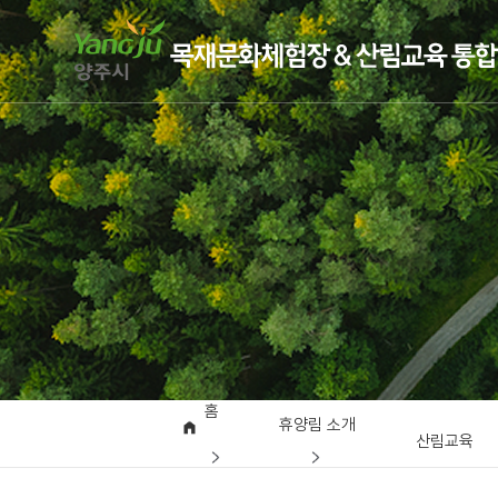
홈
휴양림 소개
산림교육