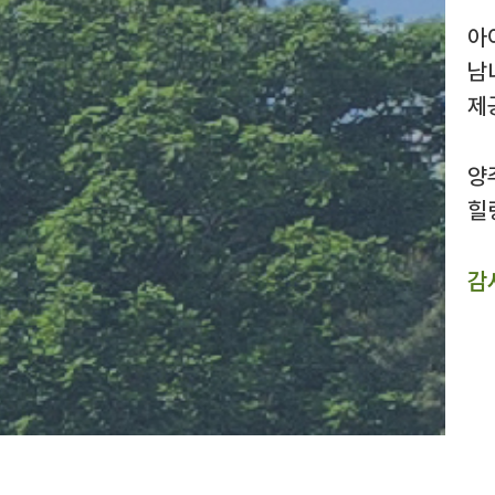
아
남
제
양
힐
감